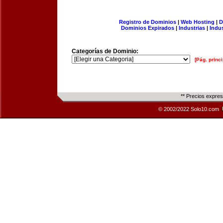
Registro de Dominios
|
Web Hosting
|
D
Dominios Expirados
|
Industrias
|
Indu
Categorías de Dominio:
[Pág. princi
** Precios expre
© 2002/2022 Solo10.com