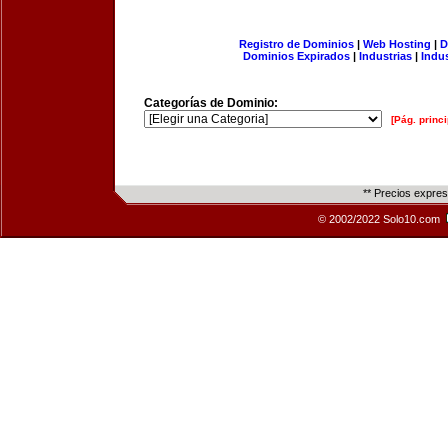
Registro de Dominios
|
Web Hosting
|
D
Dominios Expirados
|
Industrias
|
Indu
Categorías de Dominio:
[Pág. princi
** Precios expre
© 2002/2022 Solo10.com