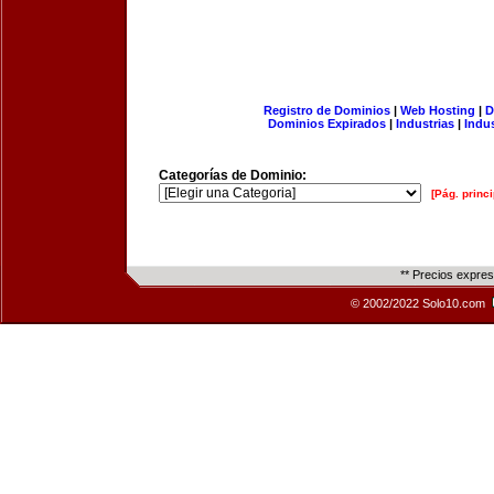
Registro de Dominios
|
Web Hosting
|
D
Dominios Expirados
|
Industrias
|
Indu
Categorías de Dominio:
[Pág. princi
** Precios expre
© 2002/2022 Solo10.com