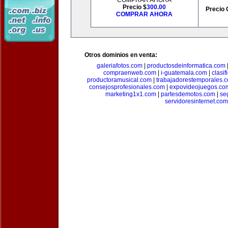
COMPRAR AHORA
Precio $
300.00
Precio 
COMPRAR AHORA
Otros dominios en venta:
galeriafotos.com
|
productosdeinformatica.com
compraenweb.com
|
i-guatemala.com
|
clasi
productoramusical.com
|
trabajadorestemporales.
consejosprofesionales.com
|
expovideojuegos.co
marketing1x1.com
|
partesdemotos.com
|
se
servidoresinternet.com