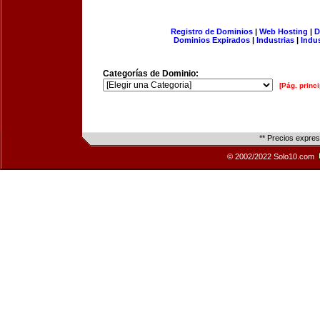
Registro de Dominios
|
Web Hosting
|
D
Dominios Expirados
|
Industrias
|
Indu
Categorías de Dominio:
[Pág. princi
** Precios expre
© 2002/2022 Solo10.com