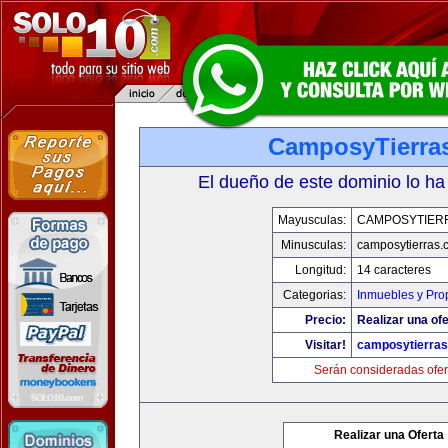
CamposyTierra
El dueño de este dominio lo ha
Mayusculas:
CAMPOSYTIER
Minusculas:
camposytierras.
Longitud:
14 caracteres
Categorias:
Inmuebles y Pro
Precio:
Realizar una ofe
Visitar!
camposytierra
Serán consideradas ofer
Realizar una Oferta