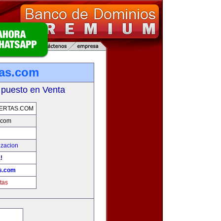
tas.com
 puesto en Venta
ERTAS.COM
.com
izacion
!
as.com
tas