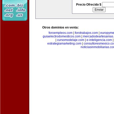
Precio Ofrecido $
Otros dominios en venta:
foroempleos.com
|
forotrabajos.com
|
europyme
guiaelectrodomesticos.com
|
mercadodeartesanias
|
cursomodelaje.com
|
e-inteligencia.com
estrategiamarketing.com
|
consultoresmexico.c
noticiasinmobiliarias.c