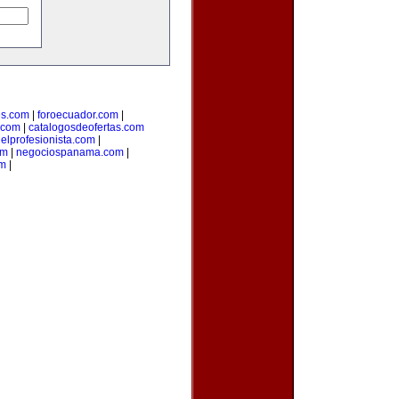
s.com
|
foroecuador.com
|
.com
|
catalogosdeofertas.com
|
elprofesionista.com
|
om
|
negociospanama.com
|
om
|