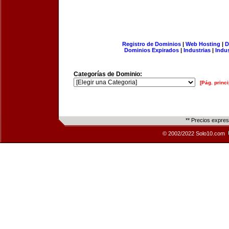
Registro de Dominios
|
Web Hosting
|
D
Dominios Expirados
|
Industrias
|
Indu
Categorías de Dominio:
[Pág. princi
** Precios expre
© 2002/2022 Solo10.com