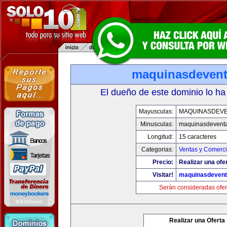
maquinasdeven
El dueño de este dominio lo ha
Mayusculas:
MAQUINASDEV
Minusculas:
maquinasdevent
Longitud:
15 caracteres
Categorias:
Ventas y Comerci
Precio:
Realizar una ofe
Visitar!
maquinasdeven
Serán consideradas ofer
Realizar una Oferta