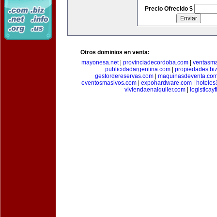
Precio Ofrecido $
Otros dominios en venta:
mayonesa.net
|
provinciadecordoba.com
|
ventasma
publicidadargentina.com
|
propiedades.bi
gestordereservas.com
|
maquinasdeventa.co
eventosmasivos.com
|
expohardware.com
|
hotele
viviendaenalquiler.com
|
logisticay