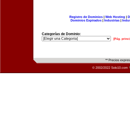
Registro de Dominios
|
Web Hosting
|
D
Dominios Expirados
|
Industrias
|
Indu
Categorías de Dominio:
[Pág. princi
** Precios expre
© 2002/2022 Solo10.com