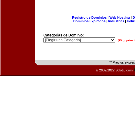
Registro de Dominios
|
Web Hosting
|
D
Dominios Expirados
|
Industrias
|
Indu
Categorías de Dominio:
[Pág. princi
** Precios expre
© 2002/2022 Solo10.com