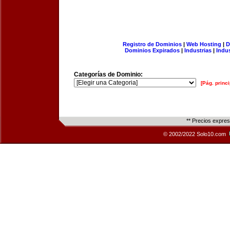
Registro de Dominios
|
Web Hosting
|
D
Dominios Expirados
|
Industrias
|
Indu
Categorías de Dominio:
[Pág. princi
** Precios expre
© 2002/2022 Solo10.com