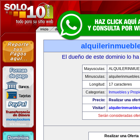
alquilerinmuebl
El dueño de este dominio lo ha
Mayusculas:
ALQUILERINMUE
Minusculas:
alquilerinmueble
Longitud:
17 caracteres
Categorias:
Inmuebles y Prop
Precio:
Realizar una ofer
Visitar!
alquilerinmueble
Serán consideradas ofer
Realizar una Oferta