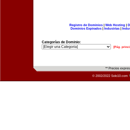
Registro de Dominios
|
Web Hosting
|
D
Dominios Expirados
|
Industrias
|
Indu
Categorías de Dominio:
[Pág. princi
** Precios expre
© 2002/2022 Solo10.com