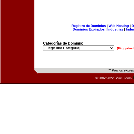
Registro de Dominios
|
Web Hosting
|
D
Dominios Expirados
|
Industrias
|
Indu
Categorías de Dominio:
[Pág. princi
** Precios expre
© 2002/2022 Solo10.com