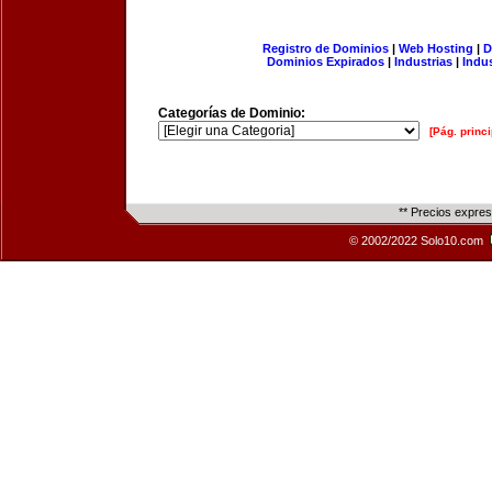
Registro de Dominios
|
Web Hosting
|
D
Dominios Expirados
|
Industrias
|
Indu
Categorías de Dominio:
[Pág. princi
** Precios expre
© 2002/2022 Solo10.com