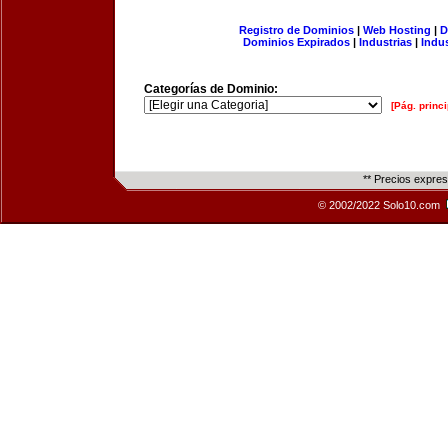
Registro de Dominios
|
Web Hosting
|
D
Dominios Expirados
|
Industrias
|
Indu
Categorías de Dominio:
[Pág. princi
** Precios expre
© 2002/2022 Solo10.com