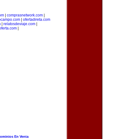
com
|
comprasnetwork.com
|
ocampo.com
|
ofertadireta.com
m
|
relatosdeviaje.com
|
oferta.com
|
ominios En Venta