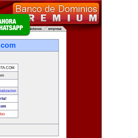
.com
TA.COM
com
ializacion
rta!
com
tas