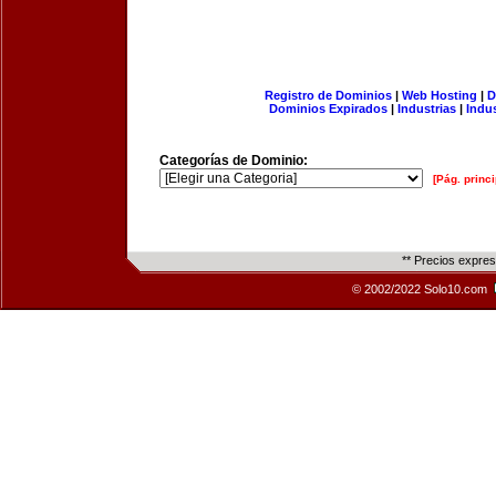
Registro de Dominios
|
Web Hosting
|
D
Dominios Expirados
|
Industrias
|
Indu
Categorías de Dominio:
[Pág. princi
** Precios expre
© 2002/2022 Solo10.com