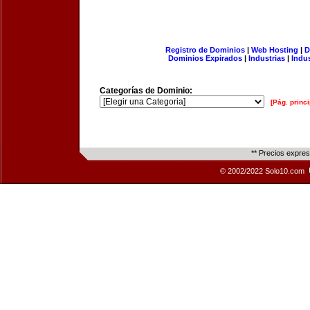
Registro de Dominios
|
Web Hosting
|
D
Dominios Expirados
|
Industrias
|
Indu
Categorías de Dominio:
[Pág. princi
** Precios expre
© 2002/2022 Solo10.com