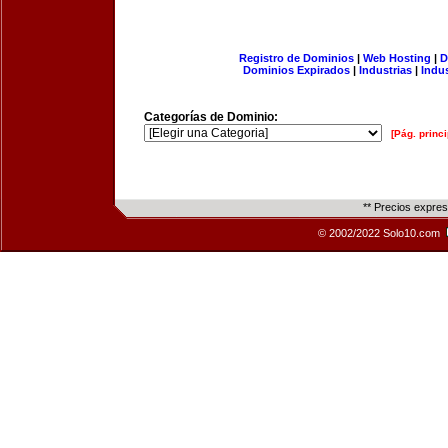
Registro de Dominios
|
Web Hosting
|
D
Dominios Expirados
|
Industrias
|
Indu
Categorías de Dominio:
[Pág. princi
** Precios expre
© 2002/2022 Solo10.com