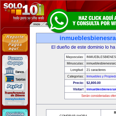
inmueblesbienesra
El dueño de este dominio lo ha
Mayusculas:
INMUEBLESBIENES
Minusculas:
inmueblesbienesrai
Longitud:
21 caracteres
Categorias:
Inmuebles y Propie
Precio:
$2,800.00
Visitar!
inmueblesbienesra
Serán consideradas ofer
R