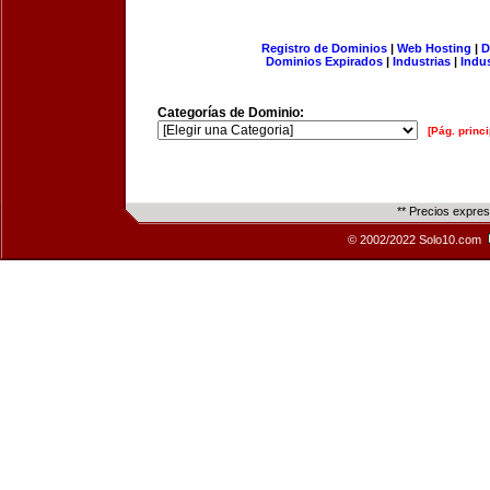
Registro de Dominios
|
Web Hosting
|
D
Dominios Expirados
|
Industrias
|
Indu
Categorías de Dominio:
[Pág. princi
** Precios expre
© 2002/2022 Solo10.com