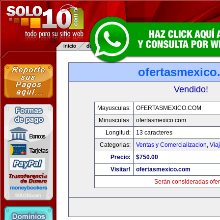
ofertasmexico
Vendido!
Mayusculas:
OFERTASMEXICO.COM
Minusculas:
ofertasmexico.com
Longitud:
13 caracteres
Categorias:
Ventas y Comercializacion
,
Via
Precio:
$750.00
Visitar!
ofertasmexico.com
Serán consideradas ofer