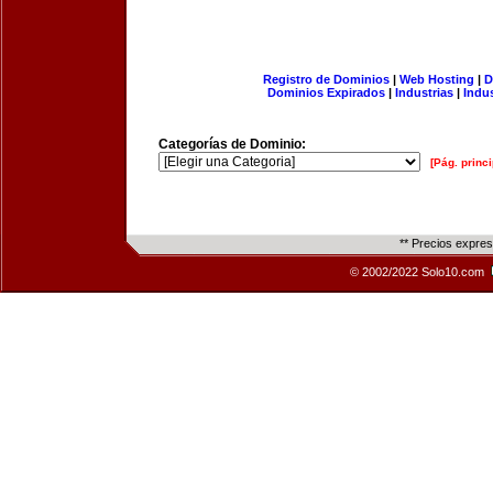
Registro de Dominios
|
Web Hosting
|
D
Dominios Expirados
|
Industrias
|
Indu
Categorías de Dominio:
[Pág. princi
** Precios expre
© 2002/2022 Solo10.com