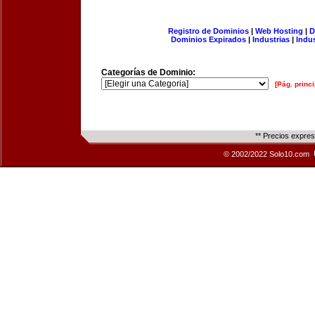
Registro de Dominios
|
Web Hosting
|
D
Dominios Expirados
|
Industrias
|
Indu
Categorías de Dominio:
[Pág. princi
** Precios expre
© 2002/2022 Solo10.com