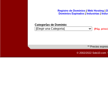
Registro de Dominios
|
Web Hosting
|
D
Dominios Expirados
|
Industrias
|
Indu
Categorías de Dominio:
[Pág. princi
** Precios expre
© 2002/2022 Solo10.com